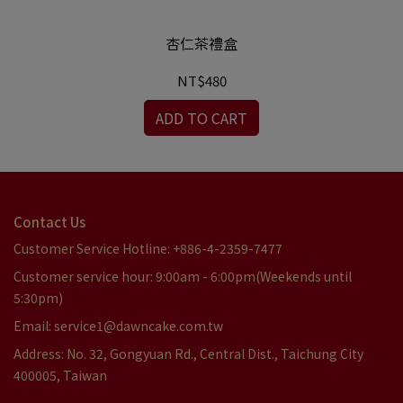
杏仁茶禮盒
NT$480
ADD TO CART
Contact Us
Customer Service Hotline: +886-4-2359-7477
Customer service hour: 9:00am - 6:00pm(Weekends until
5:30pm)
Email: service1@dawncake.com.tw
Address: No. 32, Gongyuan Rd., Central Dist., Taichung City
400005, Taiwan