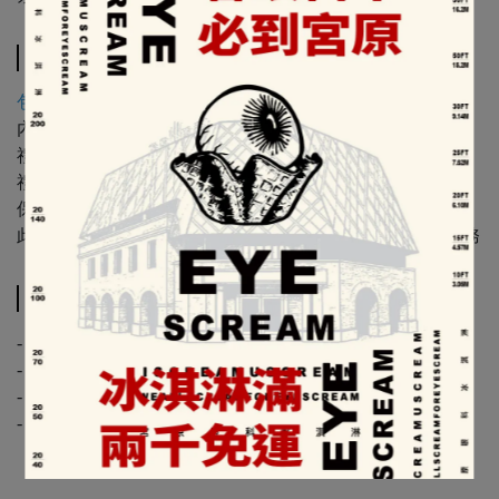
Specification
包裝樣式以實際出貨為主
內容物：日月潭紅玉紅茶60g±10g
禮盒尺寸：6.6x6.6x16.0(公分)
禮盒皆附提袋 x 1
保存期限：含寄出日至少6個月
此商品若選超商取貨一單約16盒，若超過請選【宅配】服務
Shipping Method
- 常溫配送 -
- 同筆訂單如有乳酪蛋糕、巧克力，將以低溫冷藏配送 -
- 配送時間約1-3個工作天，實際配達日視物流公司為主 -
- 此商品不提供日出喜餅門市取貨 -