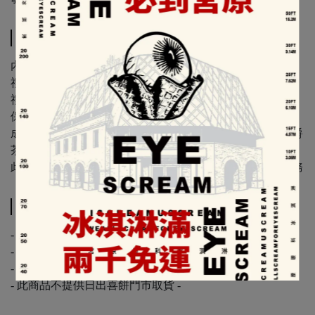
スペック
內容物：伯爵牛軋糖16句
禮盒尺寸：13.2x19.8x3.3(公分)
禮盒皆附提袋 x 1
保存期限：含寄出日至少14天
成份：麥芽糖、奶粉、杏仁、海藻糖、天然奶油、蛋、伯爵
茶、鹽
此商品若選超商取貨一單約16盒，若超過請選【宅配】服務
配送方法
- 常溫配送 -
- 同筆訂單如有乳酪蛋糕、巧克力，將以低溫冷藏配送 -
- 配送時間約1-3個工作天，實際配達日視物流公司為主 -
- 此商品不提供日出喜餅門市取貨 -