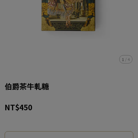
1
/
4
伯爵茶牛軋糖
NT$450