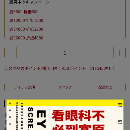
適用中のキャンペーン
滿6600 折抵600
滿12000 折抵1500
滿24000 折抵3200
滿36000 折抵4880
滿48000 折抵6600
單筆消費滿千加購紀念提袋保冷袋現折100/帆布袋現折50
【月亮節】全館滿 $4000 贈中秋鑑賞盒一份
この商品のポイント利用上限：
450
ポイント （
NT$450
相当）
アイテム説明
スペック
配送方法
アイテム説明
保存方式：常溫
素食種類：蛋奶素
敏感含物：堅果、蛋、牛奶