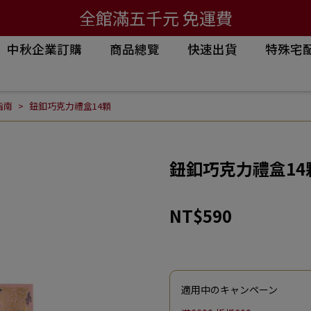
全館滿五千元 免運費
中秋企業訂購
商品總覽
快速出貨
特殊宅
指南
鈕釦巧克力禮盒14顆
鈕釦巧克力禮盒14
NT$590
適用中のキャンペーン