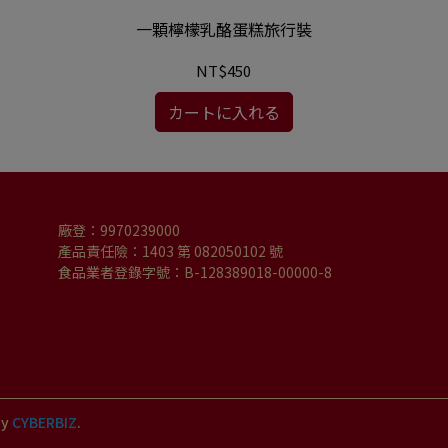
一顆檸檬乳酪蛋糕旅行裝
NT$450
カートに入れる
廠登：9970239000
產品責任險：1403 第 082050102 號
食品業者登錄字號：B-128389018-00000-8
by
CYBERBIZ
.