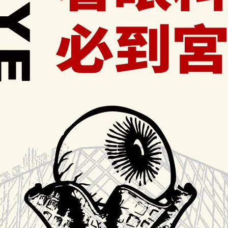
買冷藏商品加購保冷袋現折50元
0
点を追加注
m 手提保冷袋
宮
定
NT$340
追
スペック