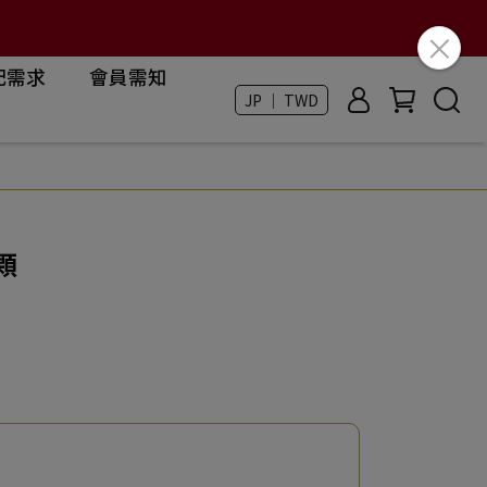
配需求
會員需知
JP ｜ TWD
顆