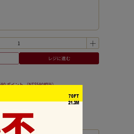
袋現折100/帆布袋現折50
加購保冷袋現折50元
レジに進む
贈中秋鑑賞盒一份
590
ポイント （
NT$590
相当）