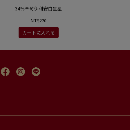
34%草莓伊利安白星星
34%
NT$220
カートに入れる