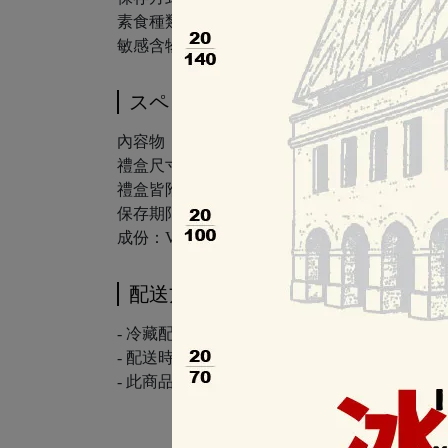
素食種類：奶素
敏感含物：牛奶、堅果、芝麻
スペック
內容物：鈕釦巧克力14顆
禮盒尺寸：33.0x13.0x2.5(公分)
禮盒皆附提袋 x 1
保存期限：含寄出日至少20天
成份：VaValrhona 35% Ivoire、40% Jivara 
配送方法
- 冷藏配送 -
- 配送時間約1-3個工作天，實際配達日視物流公
- 此商品僅提供台灣本島、外島宅配服務(不含機