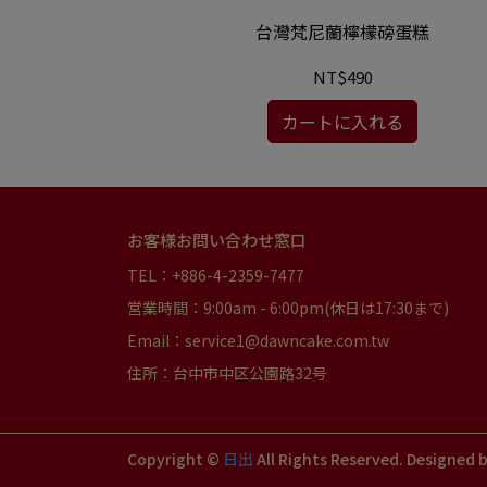
安白星星
台灣梵尼蘭檸檬磅蛋糕
NT$490
る
カートに入れる
お客様お問い合わせ窓口
TEL：+886-4-2359-7477
営業時間：9:00am - 6:00pm(休日は17:30まで)
Email：service1@dawncake.com.tw
住所：台中市中区公園路32号
Copyright ©
日出
All Rights Reserved.
Designed 