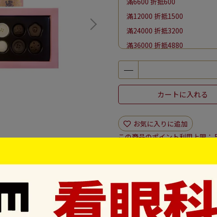
滿6600 折抵600
滿12000 折抵1500
滿24000 折抵3200
滿36000 折抵4880
滿48000 折抵6600
單筆消費滿千加購紀念提袋保冷
【官方精選】凡購買冷藏商品
カートに入れる
【月亮節】全館滿 $4000 
お気に入りに追加
この商品のポイント利用上限：