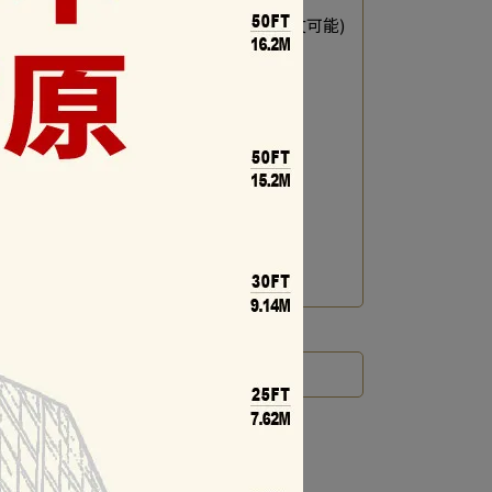
文しました
(こちらの商品を
1
点追加注文可能)
原熊保冷袋
価
NT$390
加注文価格
NT$370
配送方法