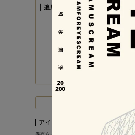
追加注文価格-【官方精選】凡購
Eye screa
定価
NT$420
追加注文価格
アイテム説明
アイテム説明
保存方式：冷藏