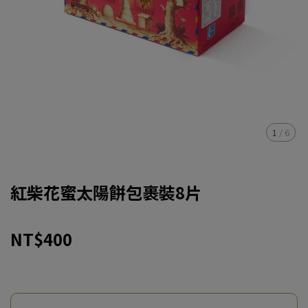
1
/
6
紅柴花蜜太陽餅包裹裝8片
NT$400