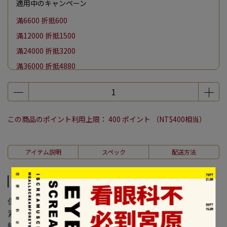
適用中のキャンペーン
滿6600 折抵600
滿12000 折抵1500
滿24000 折抵3200
滿36000 折抵4880
滿48000 折抵6600
單筆消費滿千加購紀念提袋保冷袋現折100/帆布袋現折50
【月亮節】全館滿 $4000 贈中秋鑑賞盒一份
この商品のポイント利用上限：
400
ポイント （
NT$400
相当）
アイテム説明
スペック
配送方法
アイテム説明
保存方式：常溫
素食種類：奶素
敏感含物：含麩質穀物、牛奶