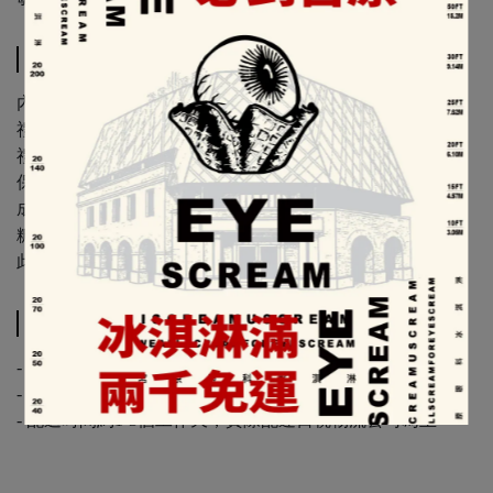
スペック
內容物：紅柴花蜜太陽餅8片
禮盒尺寸：11.0x20.0x11.5(公分)
禮盒皆附提袋 x 1
保存期限：含寄出日至少10天
成份：天然奶油、海藻糖、麵粉、燕麥、紅柴花蜜、麥芽
糖、樹薯、馬鈴薯、鹽
此商品若選超商取貨一單約5盒，若超過請選【宅配】服務
配送方法
- 常溫配送 -
- 同筆訂單如有乳酪蛋糕、巧克力，將以低溫冷藏配送 -
- 配送時間約1-3個工作天，實際配達日視物流公司為主 -