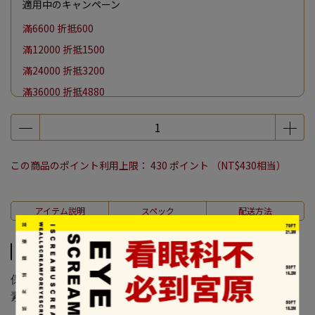
適用中のキャンペーン
滿6600 折抵600
滿12000 折抵1500
滿24000 折抵3200
滿36000 折抵4880
滿48000 折抵6600
單筆消費滿千加購紀念提袋保冷袋現折100/帆布袋現折50
【月亮節】全館滿 $4000 贈中秋鑑賞盒一份
この商品のポイント利用上限：
430
ポイント （
NT$430
相当）
アイテム説明
スペック
配送方法
アイテム説明
保存方式：常溫
素食種類：全素