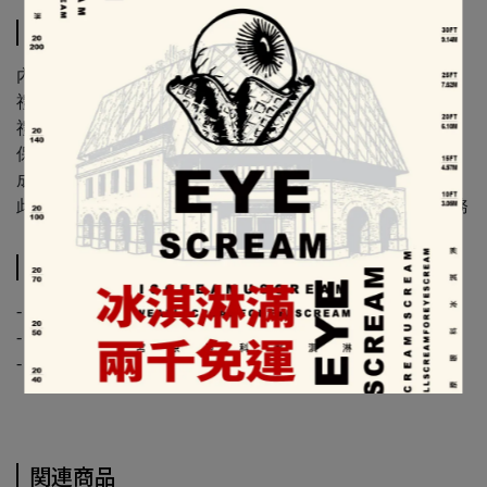
スペック
內容物：天天天藍茶包12袋
禮盒尺寸：32.0x31.0x0.1(公分)
禮盒皆附提袋 x 1
保存期限：含寄出日至少6個月
成份：東方美人、玫瑰、薄荷、桂花
此商品若選超商取貨一單約10盒，若超過請選【宅配】服務
配送方法
- 常溫配送 -
- 同筆訂單如有乳酪蛋糕、巧克力，將以低溫冷藏配送 -
- 配送時間約1-3個工作天，實際配達日視物流公司為主 -
関連商品