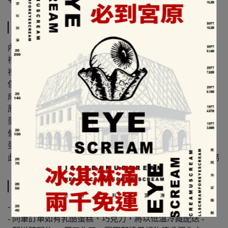
規格說明
內容物：原味、伯爵牛軋糖各8句
禮盒尺寸：13.0x18.5x4.0(公分)
禮盒皆附提袋 x 1
保存期限：含寄出日至少14天
成份：
原味牛軋糖：麥芽糖、奶粉、杏仁、海藻糖、天然奶油、
蛋、鹽
伯爵牛軋糖：麥芽糖、奶粉、杏仁、海藻糖、天然奶油、
蛋、唐寧伯爵茶、鹽
此商品若選超商取貨一單約16盒，若超過請選【宅配】服務
運送方式
- 常溫配送 -
- 同筆訂單如有乳酪蛋糕、巧克力，將以低溫冷藏配送 -