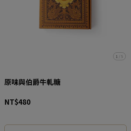
1
/
5
原味與伯爵牛軋糖
NT$480